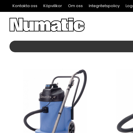
Kontakta oss
Köpvillkor
Om oss
Integritetspolicy
Log