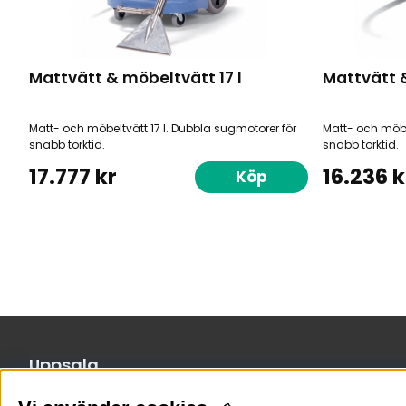
Mattvätt & möbeltvätt 17 l
Mattvätt &
Matt- och möbeltvätt 17 l. Dubbla sugmotorer för
Matt- och möbe
snabb torktid.
snabb torktid.
17.777 kr
16.236 k
Köp
Uppsala
Arkgatan 4