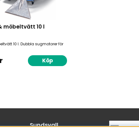
 möbeltvätt 10 l
ltvätt 10 l. Dubbla sugmotorer för
r
Köp
Sundsvall
Bergsgatan 19