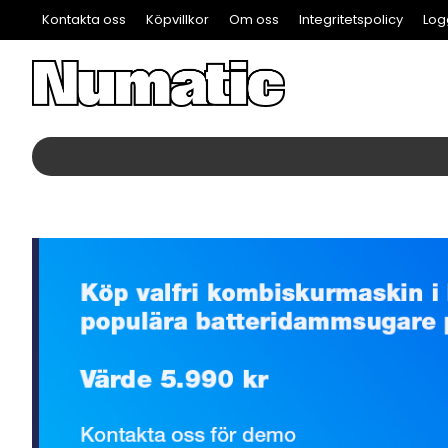
Kontakta oss
Köpvillkor
Om oss
Integritetspolicy
Log