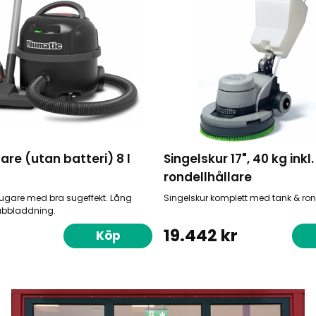
e (utan batteri) 8 l
Singelskur 17", 40 kg inkl
rondellhållare
gare med bra sugeffekt. Lång
Singelskur komplett med tank & rond
nabbladdning.
19.442 kr
Köp