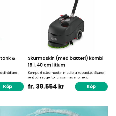
. tank &
Skurmaskin (med batteri) kombi
18 l, 40 cm litium
ellhållare.
Kompakt städmaskin med bra kapacitet. Skurar
rent och suger torrt i samma moment.
fr. 38.554 kr
Köp
Köp