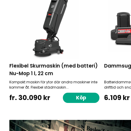
Flexibel Skurmaskin (med batteri)
Dammsugar
Nu-Mop 1 l, 22 cm
Kompakt maskin för ytor där andra maskiner inte
Batteridammsu
kommer åt. Flexibel städmaskin...
drifttid och s
fr. 30.090 kr
6.109 kr
Köp