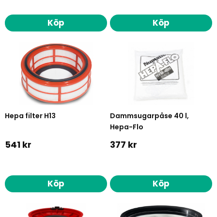
Köp
Köp
Hepa filter H13
Dammsugarpåse 40 l,
Hepa-Flo
541 kr
377 kr
Köp
Köp