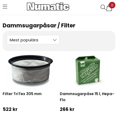
0
Favoriter (
0
)
Dammsugarpåsar / Filter
Mest populära
Filter TriTex 305 mm
Dammsugarpåse 15 l, Hepa-
Flo
522 kr
266 kr