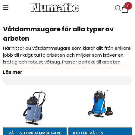
0
Favoriter (
0
)
Våtdammsugare för alla typer av
arbeten
Här hittar du våtdammsugare som klarar allt från enklare
jobb till riktigt tuffa arbeten och miljöer som kräver en
kraftig och robust våtsug. Passar perfekt till arbeten
såsom golvvård, sanering, betonghåltagning och
vattenskärning. Våra våtsugar är både kraftfulla och
robusta och finns med både utkastarpump och utan.
VÅT- & TORRDAMMSUGARE
BATTERI VÅT- &