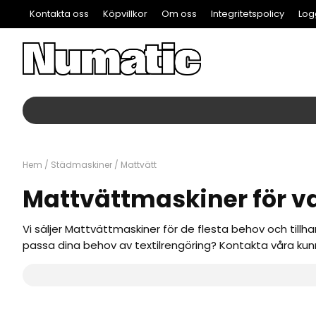
Kontakta oss
Köpvillkor
Om oss
Integritetspolicy
Log
Hem
/
Städmaskiner
/
Mattvätt
Mattvättmaskiner för va
Vi säljer Mattvättmaskiner för de flesta behov och till
passa dina behov av textilrengöring? Kontakta våra kunni