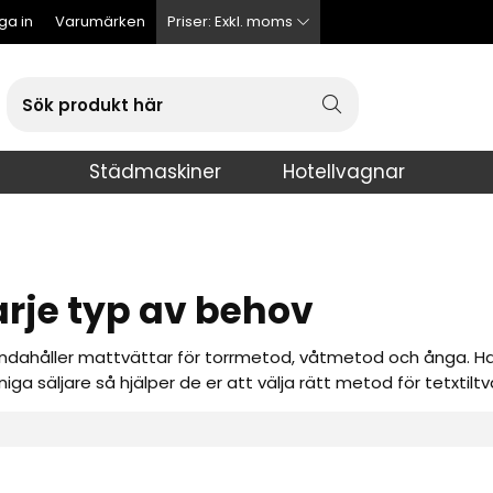
ga in
Varumärken
Priser:
Exkl. moms
Städmaskiner
Hotellvagnar
rje typ av behov
handahåller mattvättar för torrmetod, våtmetod och ånga. Har
ga säljare så hjälper de er att välja rätt metod för tetxtiltv