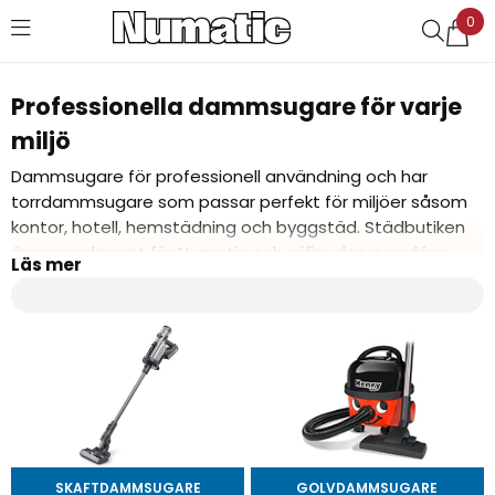
0
Favoriter (
0
)
Professionella dammsugare för varje
miljö
Dammsugare för professionell användning och har
torrdammsugare som passar perfekt för miljöer såsom
kontor, hotell, hemstädning och byggstäd. Städbutiken
är generalagent för Numatic och säljer den populära
dammsugarna Henry och Hetty.
SKAFTDAMMSUGARE
GOLVDAMMSUGARE