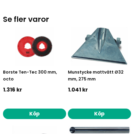
Se fler varor
Borste Ten-Tec 300 mm,
Munstycke mattvätt Ø32
octo
mm, 275 mm
1.316 kr
1.041 kr
Köp
Köp