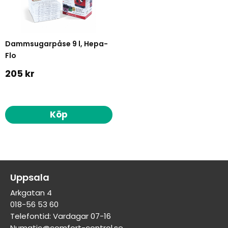
Dammsugarpåse 9 l, Hepa-
Flo
205 kr
Köp
Uppsala
Arkgatan 4
018-56 53 60
Telefontid: Vardagar 07-16
Numatic@comfort-control.se