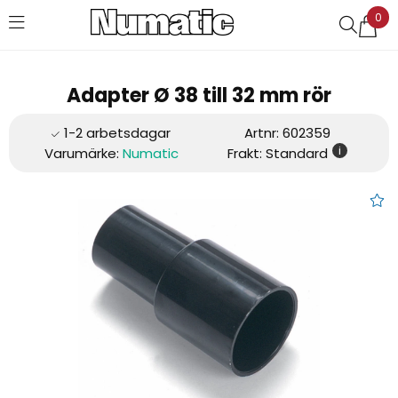
0
Favoriter (
0
)
Adapter Ø 38 till 32 mm rör
Artnr:
602359
i
Varumärke:
Numatic
Frakt: Standard
Adapter Ø 38 till 32 mm rör