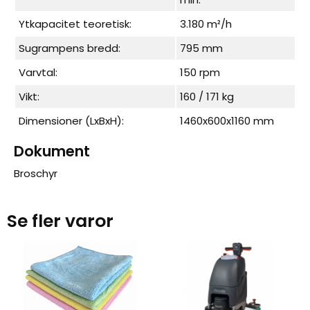
Ytkapacitet teoretisk:
3.180 m²/h
Sugrampens bredd:
795 mm
Varvtal:
150 rpm
Vikt:
160 / 171 kg
Dimensioner (LxBxH):
1460x600x1160 mm
Dokument
Broschyr
Se fler varor