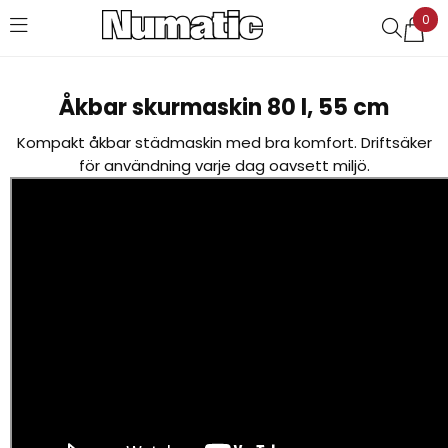
0
Favoriter (
0
)
Åkbar skurmaskin 80 l, 55 cm
Kompakt åkbar städmaskin med bra komfort. Driftsäker
för användning varje dag oavsett miljö.