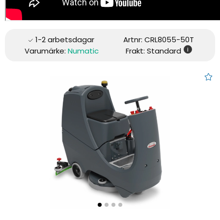
Artnr:
CRL8055-50T
i
Varumärke:
Numatic
Frakt: Standard
Åkbar skurmaskin 80 l, 55 cm