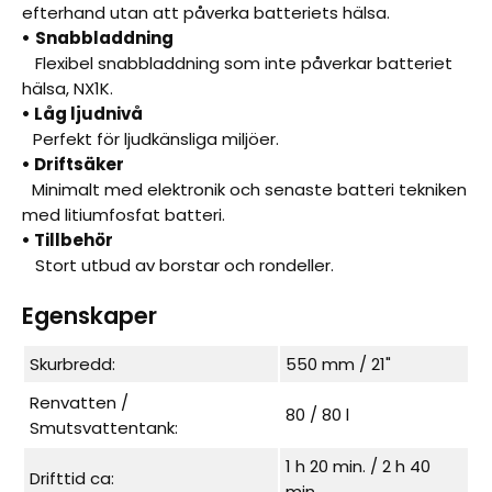
efterhand utan att påverka batteriets hälsa.
•
Snabbladdning
Flexibel snabbladdning som inte påverkar batteriet
hälsa, NX1K.
• Låg ljudnivå
Perfekt för ljudkänsliga miljöer.
• Driftsäker
Minimalt med elektronik och senaste batteri tekniken
med litiumfosfat batteri.
• Tillbehör
Stort utbud av borstar och rondeller.
Egenskaper
Skurbredd:
550 mm / 21"
Renvatten /
80 / 80 l
Smutsvattentank:
1 h 20 min. / 2 h 40
Drifttid ca:
min.