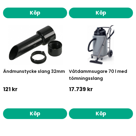
Köp
Köp
Ändmunstycke slang 32mm
Våtdammsugare 70 l med
tömningsslang
121 kr
17.739 kr
Köp
Köp