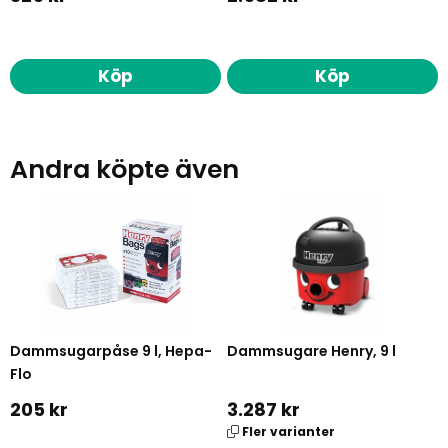
Köp
Köp
Andra köpte även
Dammsugarpåse 9 l, Hepa-
Dammsugare Henry, 9 l
Flo
205 kr
3.287 kr
Fler varianter