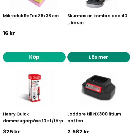
Mikroduk ReTex 38x38 cm
Skurmaskin kombi sladd 40
l, 55 cm
16 kr
Köp
Läs mer
Henry Quick
Laddare till NX300 litium
dammsugarpåse 10 st/förp.
batteri
325 kr
2.582 kr