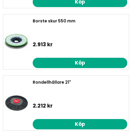
Köp
Borste skur 550 mm
2.913 kr
Köp
Rondellhållare 21"
2.212 kr
Köp