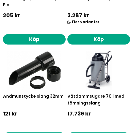
Flo
205 kr
3.287 kr
Fler varianter
Köp
Köp
Ändmunstycke slang 32mm
Våtdammsugare 70 l med
tömningsslang
121 kr
17.739 kr