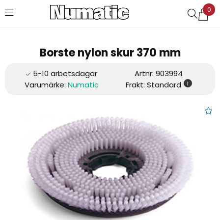
0
Favoriter (
0
)
Borste nylon skur 370 mm
Artnr:
903994
i
Varumärke:
Numatic
Frakt: Standard
Borste nylon skur 370 mm