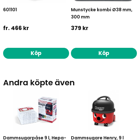
601101
Munstycke kombi Ø38 mm,
300 mm
fr. 466 kr
379 kr
Köp
Köp
Andra köpte även
Dammsugarpåse 9 l, Hepa-
Dammsugare Henry, 9 l