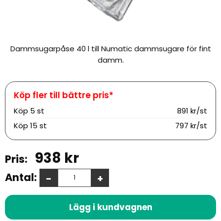
Dammsugarpåse 40 l till Numatic dammsugare för fint
damm.
Köp
5 st
891 kr/st
Köp
15 st
797 kr/st
938
kr
Antal:
-
+
Lägg i kundvagnen