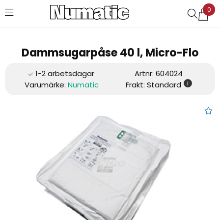
0
Favoriter (
0
)
Dammsugarpåse 40 l, Micro-Flo
Artnr:
604024
i
Varumärke:
Numatic
Frakt: Standard
Dammsugarpåse 40 l, Micro-F