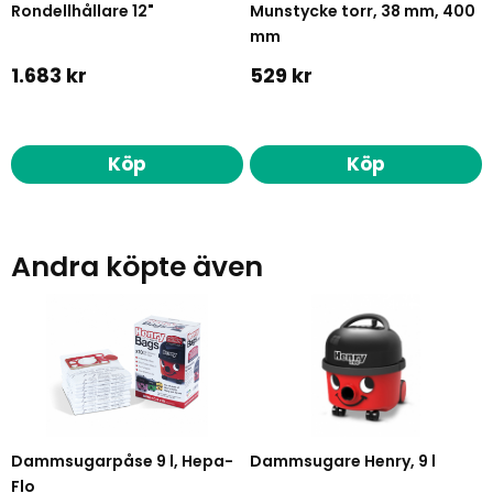
Rondellhållare 12"
Munstycke torr, 38 mm, 400
mm
1.683 kr
529 kr
Köp
Köp
Andra köpte även
Dammsugarpåse 9 l, Hepa-
Dammsugare Henry, 9 l
Flo