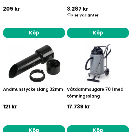
205 kr
3.287 kr
Fler varianter
Köp
Köp
Ändmunstycke slang 32mm
Våtdammsugare 70 l med
tömningsslang
121 kr
17.739 kr
Köp
Köp