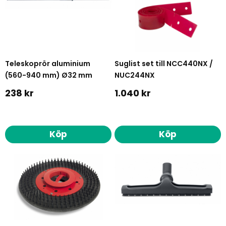
Teleskoprör aluminium
Suglist set till NCC440NX /
(560-940 mm) Ø32 mm
NUC244NX
238 kr
1.040 kr
Köp
Köp