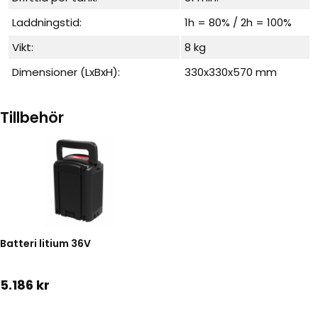
Laddningstid:
1h = 80% / 2h = 100%
Vikt:
8 kg
Dimensioner (LxBxH):
330x330x570 mm
Tillbehör
Batteri litium 36V
5.186 kr