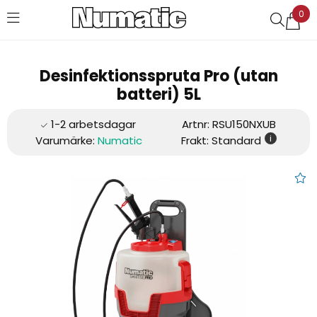
0
Favoriter (
0
)
Desinfektionsspruta Pro (utan
batteri) 5L
Artnr:
RSU150NXUB
i
Varumärke:
Numatic
Frakt: Standard
Desinfektionsspruta Pro (utan 