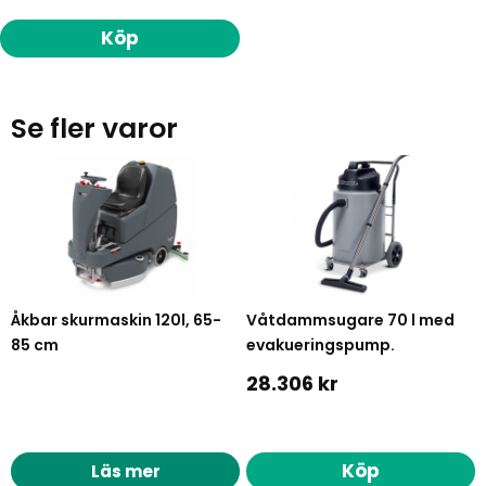
Köp
Se fler varor
Åkbar skurmaskin 120l, 65-
Våtdammsugare 70 l med
85 cm
evakueringspump.
28.306 kr
Köp
Läs mer