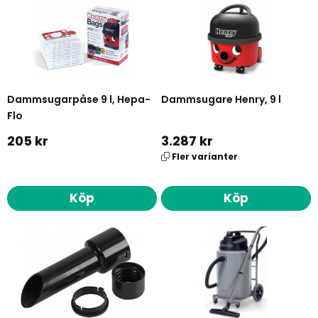
Dammsugarpåse 9 l, Hepa-
Dammsugare Henry, 9 l
Flo
205 kr
3.287 kr
Fler varianter
Köp
Köp