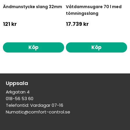
Ändmunstycke slang 32mm
Våtdammsugare 70 l med
tömningsslang
121 kr
17.739 kr
Köp
Köp
Uppsala
Arkgatan 4
018-56 53 60
Telefontid: Vardagar 07-16
Numatic@comfort-control.se