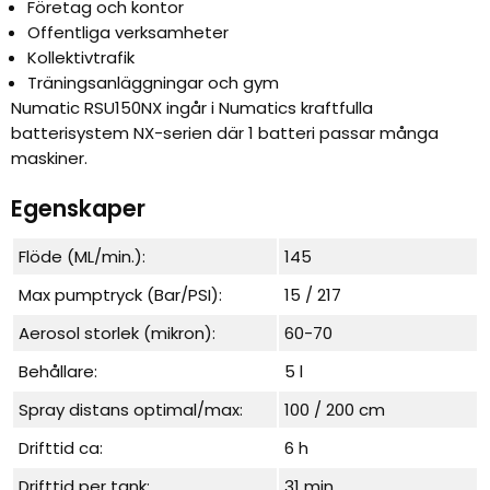
Företag och kontor
Offentliga verksamheter
Kollektivtrafik
Träningsanläggningar och gym
Numatic RSU150NX ingår i Numatics kraftfulla
batterisystem NX-serien där 1 batteri passar många
maskiner.
Egenskaper
Flöde (ML/min.):
145
Max pumptryck (Bar/PSI):
15 / 217
Aerosol storlek (mikron):
60-70
Behållare:
5 l
Spray distans optimal/max:
100 / 200 cm
Drifttid ca:
6 h
Drifttid per tank:
31 min.