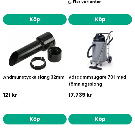
Fler varianter
Köp
Köp
Ändmunstycke slang 32mm
Våtdammsugare 70 l med
tömningsslang
121 kr
17.739 kr
Köp
Köp