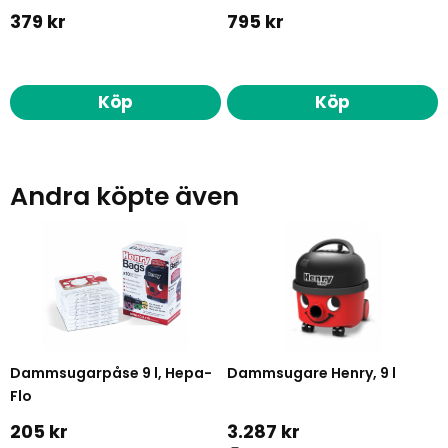
379 kr
795 kr
Köp
Köp
Andra köpte även
Dammsugarpåse 9 l, Hepa-
Dammsugare Henry, 9 l
Flo
205 kr
3.287 kr