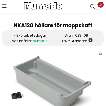
0
Favoriter (
0
)
NKA120 hållare för moppskaft
Artnr:
629408
i
Varumärke:
Numatic
Frakt: Standard
NKA120 hållare för moppskaft