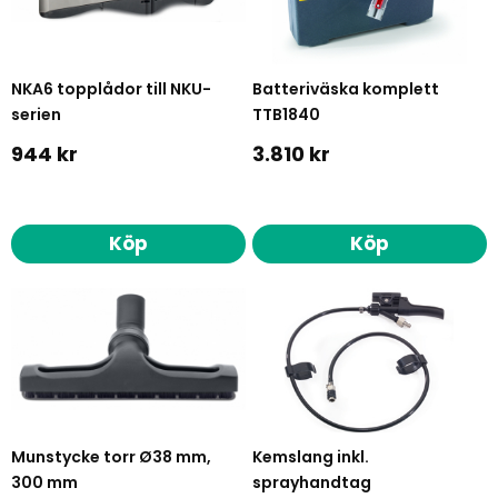
NKA6 topplådor till NKU-
Batteriväska komplett
serien
TTB1840
944 kr
3.810 kr
Köp
Köp
Munstycke torr Ø38 mm,
Kemslang inkl.
300 mm
sprayhandtag