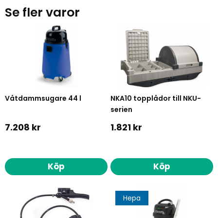
Se fler varor
Våtdammsugare 44 l
NKA10 topplådor till NKU-
serien
7.208 kr
1.821 kr
Köp
Köp
Hepa