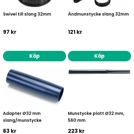
Swivel till slang 32mm
Ändmunstycke slang 32mm
97 kr
121 kr
Köp
Köp
Adapter Ø32 mm
Munstycke platt Ø32 mm,
slang/munstycke
560 mm
63 kr
223 kr