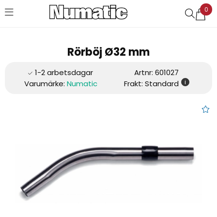
0
Favoriter (
0
)
Rörböj Ø32 mm
Artnr:
601027
i
Varumärke:
Numatic
Frakt: Standard
Rörböj Ø32 mm