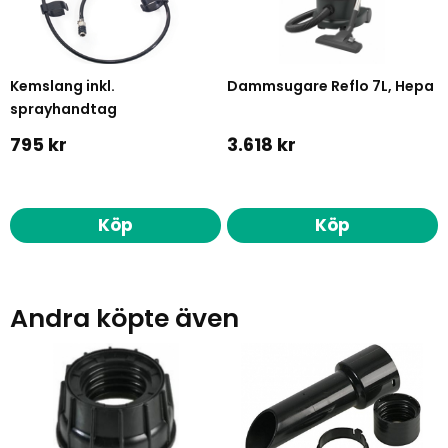
Kemslang inkl.
Dammsugare Reflo 7L, Hepa
sprayhandtag
795 kr
3.618 kr
Köp
Köp
Andra köpte även