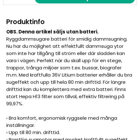
Produktinfo
OBS. Denna artikel säljs utan batteri.
Ryggdammsugare batteri för smidig dammsugning.
Nu har du möjlighet att effektfullt dammsuga ytor
som inte har tillgång till ström eller där sladden kan
vara i vägen. Perfekt när du skall upp för en stege,
trappor, trånga miljöer som t.ex. bussar, biografer
m.m. Med kraftfulla 36V Litium batterier erhåller du bra
sugeffekt och upp till hela 80 min drifttid. För längre
drifttid kan du komplettera med extra batteri. Finns
stort Hepa H13 filter som tillval, effektiv filtrering på
99,97%.
› Bra komfort, ergonomisk ryggsele med många
inställningar.
› Upp till 80 min. drifttid.
› Borstlös sugmotor med mycket kraftfullt sugeffekt.