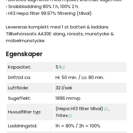
› Snabbladdning 80% 1 h, 100% 2 h.
› H13 Hepa filter 99.97% filtrering (tillval)
Levereras komplett med 1 st batteri & laddare.
Tillbehörssats AA30E: slang, rörsats, munstycke &
möbelmunstycke.
Egenskaper
Kapacitet:
5 l
Drifttid ca:
Hi: 50 min. / Lo: 80 min.
Luftflöde:
32 l/sek
Sugeffekt:
1896 mmvp
(Hepa H13 filter tillval)
,
Huvudfilter typ:
Tritex
Laddningstid:
1h = 80% / 2h = 100%