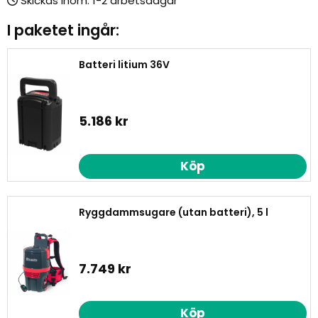
Skickas inom:
I paketet ingår:
Batteri litium 36V
5.186 kr
Köp
Ryggdammsugare (utan batteri), 5 l
7.749 kr
Köp