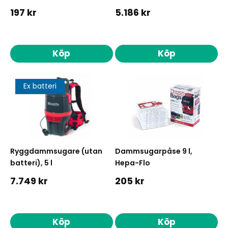
197 kr
5.186 kr
Köp
Köp
Ex batteri
Ryggdammsugare (utan
Dammsugarpåse 9 l,
batteri), 5 l
Hepa-Flo
7.749 kr
205 kr
Köp
Köp