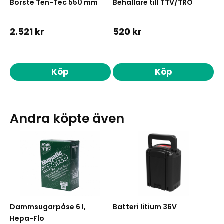
Borste Ten-Tec 550 mm
Behållare till TTV/TRO
2.521 kr
520 kr
Köp
Köp
Andra köpte även
Dammsugarpåse 6 l,
Batteri litium 36V
Hepa-Flo