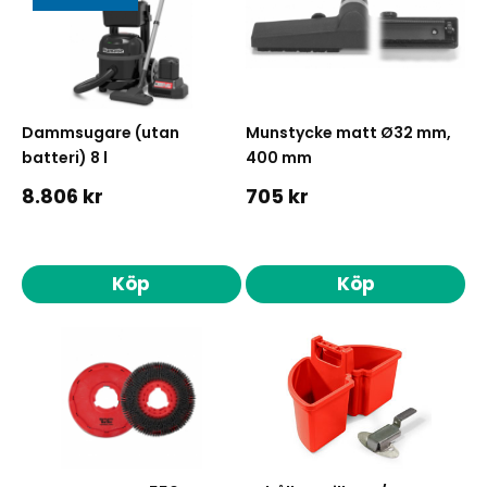
Dammsugare (utan
Munstycke matt Ø32 mm,
batteri) 8 l
400 mm
8.806 kr
705 kr
Köp
Köp