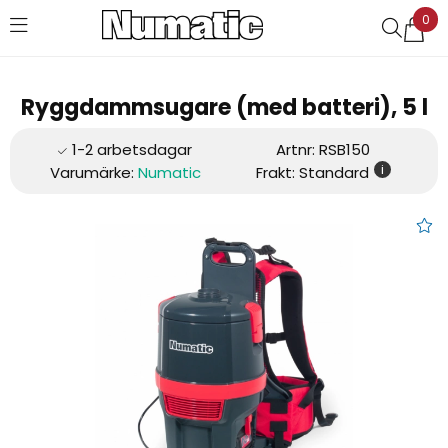
0
Favoriter (
0
)
Ryggdammsugare (med batteri), 5 l
Artnr:
RSB150
i
Varumärke:
Numatic
Frakt: Standard
Ryggdammsugare (med batteri