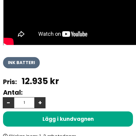
INK BATTERI
12.935
kr
Antal:
-
+
Lägg i kundvagnen