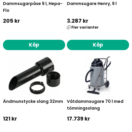
Dammsugarpåse 9 l, Hepa-
Dammsugare Henry, 9 l
Flo
205 kr
3.287 kr
Fler varianter
Köp
Köp
Ändmunstycke slang 32mm
Våtdammsugare 70 l med
tömningsslang
121 kr
17.739 kr