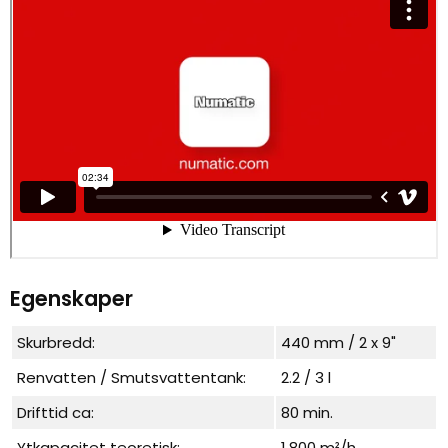
Egenskaper
Skurbredd:
440 mm / 2 x 9"
Renvatten / Smutsvattentank:
2.2 / 3 l
Drifttid ca:
80 min.
Ytkapacitet teoretisk:
1.800 m²/h