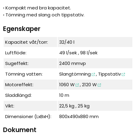
› Kompakt med bra kapacitet.
› Tömning med slang och tippstativ.
Egenskaper
Kapacitet våt/torr:
32/40 l
Luftflöde:
49 l/sek , 98 l/sek
Sugeffekt:
2400 mmvp
Tömning vatten:
Slangtömning
,
Tippstativ
Motoreffekt:
1060 W
,
2120 W
Sladdlängd:
10 m
Vikt:
22,5 kg , 25 kg
Dimensioner (LxBxH):
800x490x880 mm
Dokument