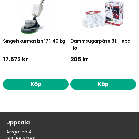
Singelskurmaskin 17", 40 kg
Dammsugarpåse 9 l, Hepa-
Flo
17.572 kr
205 kr
Köp
Köp
Uppsala
Arkgatan 4
018-56 53 60