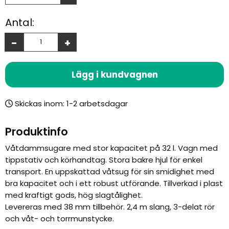
Antal:
-
+
Lägg i kundvagnen
Skickas inom:
Produktinfo
Våtdammsugare med stor kapacitet på 32 l. Vagn med
tippstativ och körhandtag. Stora bakre hjul för enkel
transport.
En uppskattad våtsug för sin smidighet med
bra kapacitet och i ett robust utförande. Tillverkad i plast
med kraftigt gods, hög slagtålighet.
Levereras med 38 mm tillbehör. 2,4 m slang, 3-delat rör
och våt- och torrmunstycke.