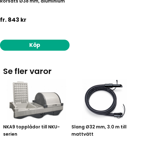
Rörsats Ø38 mm, aluminium
fr. 843 kr
Köp
Se fler varor
NKA9 topplådor till NKU-
Slang Ø32 mm, 3.0 m till
serien
mattvätt