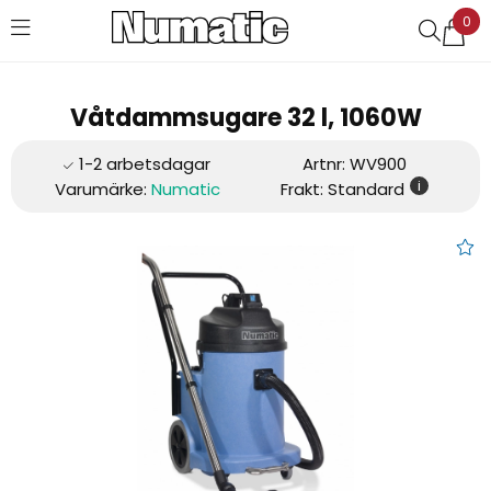
0
Favoriter (
0
)
Våtdammsugare 32 l, 1060W
Artnr:
WV900
i
Varumärke:
Numatic
Frakt: Standard
Våt- & torrdammsugare 32/4