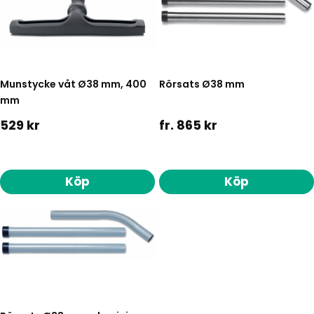
Munstycke våt Ø38 mm, 400
Rörsats Ø38 mm
mm
529 kr
fr. 865 kr
Köp
Köp