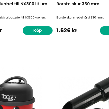
ubbel till NX300 litium
Borste skur 330 mm
bbla batterier till NX300-serien.
Borste skur medelhård 330 mm.
r
1.626 kr
Köp