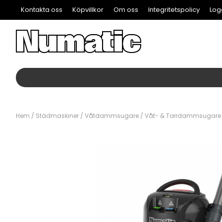
Kontakta oss
Köpvillkor
Om oss
Integritetspolicy
Log
Hem
/
Städmaskiner
/
Våtdammsugare
/
Våt- & Torrdammsugare
Våtdammsugare