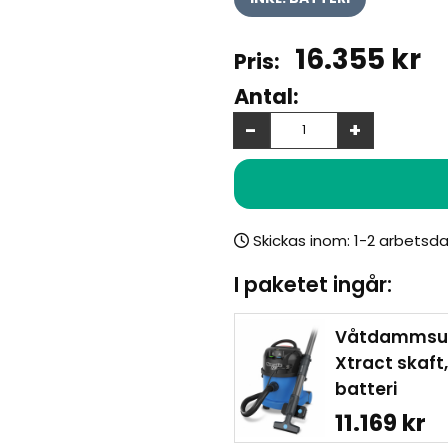
16.355
kr
Antal:
-
+
Skickas inom:
I paketet ingår:
Våtdammsu
Xtract skaft,
batteri
11.169 kr