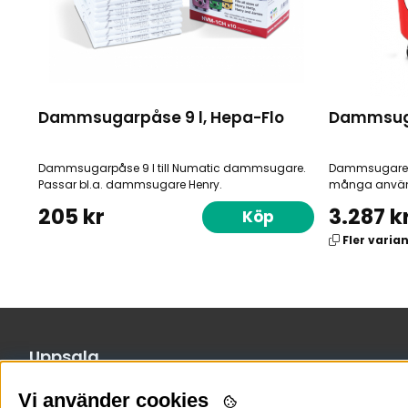
Dammsugarpåse 9 l, Hepa-Flo
Dammsuga
Dammsugarpåse 9 l till Numatic dammsugare.
Dammsugare He
Passar bl.a. dammsugare Henry.
många använd
205 kr
3.287 k
Köp
Fler varia
Uppsala
Arkgatan 4
Vi använder cookies
018-56 53 60