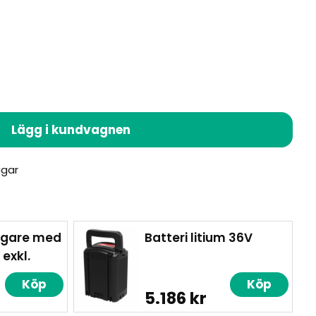
Lägg i kundvagnen
gare med
Batteri litium 36V
 exkl.
Köp
Köp
5.186 kr