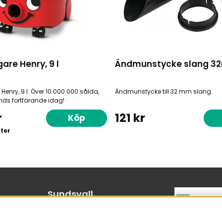
re Henry, 9 l
Ändmunstycke slang 
nry, 9 l. Över 10.000.000 sålda,
Ändmunstycke till 32 mm slang.
s fortfarande idag!
r
121 kr
Köp
nter
Sundsvall
Bergsgatan 19
060-50 01 42