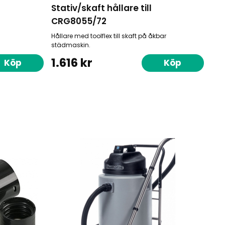
Stativ/skaft hållare till
CRG8055/72
Hållare med toolflex till skaft på åkbar
städmaskin.
1.616 kr
Köp
Köp