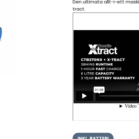
Den ultimata allt-i-ett mask
tract.
INKL. BATTERI