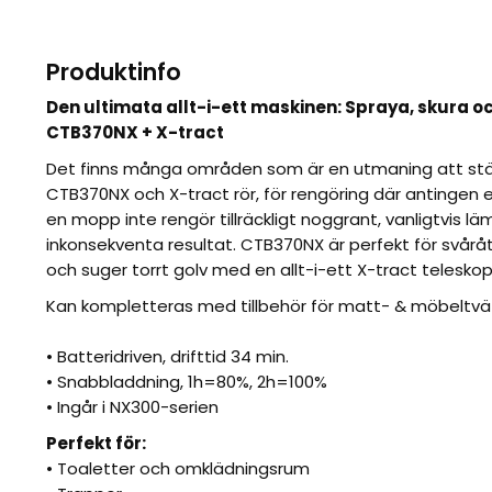
Produktinfo
Den ultimata allt-i-ett maskinen: Spraya, skura o
CTB370NX + X-tract
Det finns många områden som är en utmaning att stä
CTB370NX och X-tract rör, för rengöring där antingen en
en mopp inte rengör tillräckligt noggrant, vanligtvis 
inkonsekventa resultat. CTB370NX är perfekt för svår
och suger torrt golv med en allt-i-ett X-tract teleskop 
Kan kompletteras med tillbehör för matt- & möbeltvä
• Batteridriven, drifttid 34 min.
• Snabbladdning, 1h=80%, 2h=100%
• Ingår i NX300-serien
Perfekt för:
• Toaletter och omklädningsrum