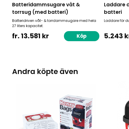
Batteridammsugare våt &
Laddare d
torrsug (med batteri)
batteri
Batteridriven våt- & torrdammsugare med hela
Laddare för du
27 liters kapacitet.
fr. 13.581 kr
5.243 k
Köp
Andra köpte även