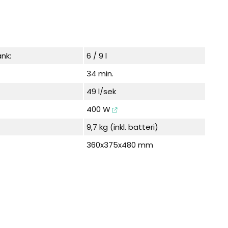
nk:
6 / 9 l
34 min.
49 l/sek
400 W
9,7 kg (inkl. batteri)
360x375x480 mm