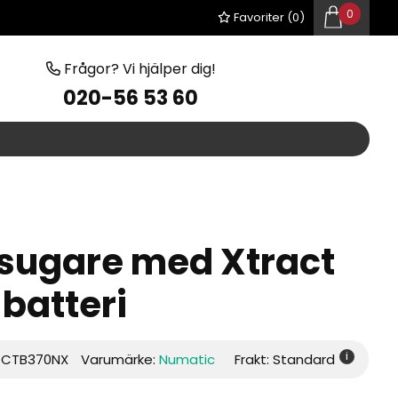
0
Favoriter (
0
)
Frågor? Vi hjälper dig!
020-56 53 60
ugare med Xtract
 batteri
i
:
CTB370NX
Varumärke:
Numatic
Frakt: Standard