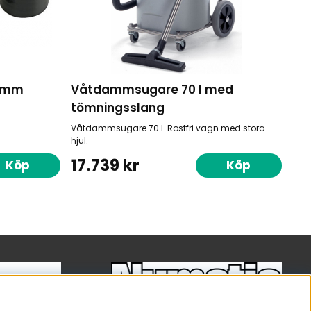
32mm
Våtdammsugare 70 l med
tömningsslang
Våtdammsugare 70 l. Rostfri vagn med stora
hjul.
17.739 kr
Köp
Köp