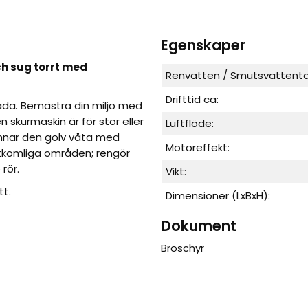
Egenskaper
ch sug torrt med
Renvatten / Smutsvattenta
Drifttid ca:
da. Bemästra din miljö med
 skurmaskin är för stor eller
Luftflöde:
lämnar den golv våta med
Motoreffekt:
åtkomliga områden; rengör
rör.
Vikt:
tt.
Dimensioner (LxBxH):
Dokument
Broschyr