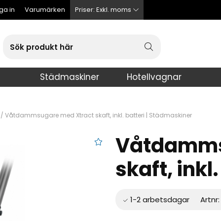
ga in
Varumärken
Priser:
Exkl. moms
Städmaskiner
Hotellvagnar
/
Våtdammsugare med Xtract skaft, inkl. batteri | Städmaskiner
Våtdamms
 med Xtract skaft, inkl. batteri
skaft, inkl.
Artnr