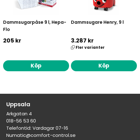
Dammsugarpåse 9 l, Hepa-
Dammsugare Henry, 9 l
Flo
205 kr
3.287 kr
Fler varianter
Köp
Köp
Uppsala
Arkgatan 4
018-56 53 60
Telefontid: Vardagar 07-16
Numatic@comfort-control.se