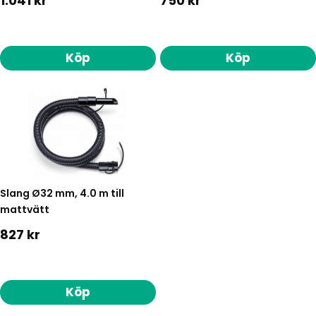
1.041 kr
750 kr
Köp
Köp
Slang Ø32 mm, 4.0 m till
mattvätt
827 kr
Köp