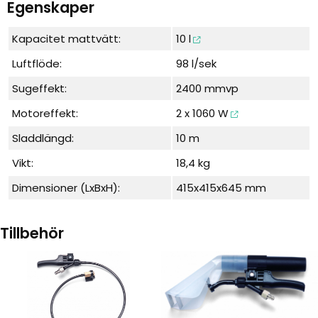
Egenskaper
Kapacitet mattvätt:
10 l
Luftflöde:
98 l/sek
Sugeffekt:
2400 mmvp
Motoreffekt:
2 x 1060 W
Sladdlängd:
10 m
Vikt:
18,4 kg
Dimensioner (LxBxH):
415x415x645 mm
Tillbehör