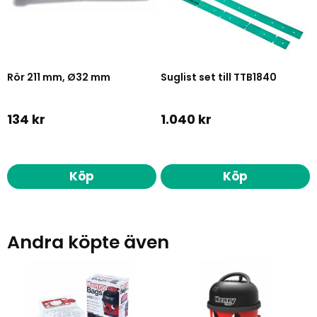
Rör 211 mm, Ø32 mm
Suglist set till TTB1840
134 kr
1.040 kr
Köp
Köp
Andra köpte även