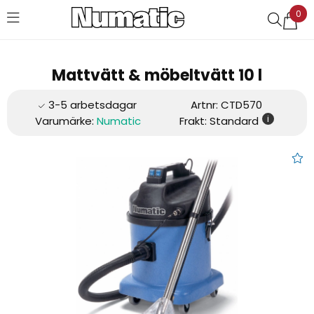
0
Favoriter (
0
)
Mattvätt & möbeltvätt 10 l
Artnr:
CTD570
i
Varumärke:
Numatic
Frakt: Standard
Mattvätt & möbeltvätt 10 l