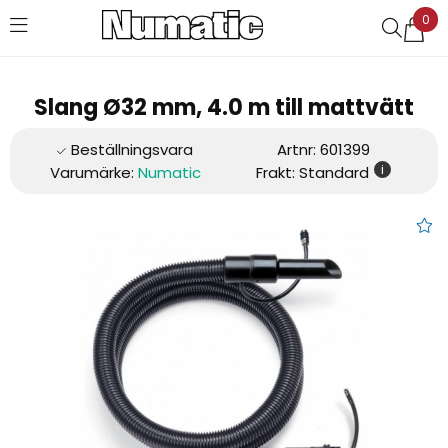
0
Favoriter (
0
)
Slang Ø32 mm, 4.0 m till mattvätt
Artnr:
601399
i
Varumärke:
Numatic
Frakt: Standard
Slang Ø32 mm, 4.0 m till matt