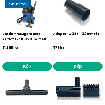
exkl. batteri
Våtdammsugare med
Adapter Ø 38 till 32 mm rör
Xtract skaft, exkl. batteri
11.169 kr
171 kr
Köp
Köp