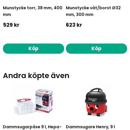
Munstycke torr, 38 mm, 400
Munstycke våt/borst Ø32
mm
mm, 300 mm
529 kr
623 kr
Köp
Köp
Andra köpte även
Dammsugarpåse 9 l, Hepa-
Dammsugare Henry, 9 l