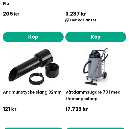
Flo
205 kr
3.287 kr
Fler varianter
Köp
Köp
Ändmunstycke slang 32mm
Våtdammsugare 70 l med
tömningsslang
121 kr
17.739 kr