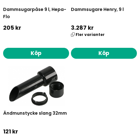
Dammsugarpåse 9 l, Hepa-
Dammsugare Henry, 9 l
Flo
205 kr
3.287 kr
Fler varianter
Köp
Köp
Ändmunstycke slang 32mm
121 kr