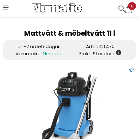
0
Favoriter (
0
)
Mattvätt & möbeltvätt 11 l
Artnr:
CT470
i
Varumärke:
Numatic
Frakt: Standard
Mattvätt & möbeltvätt 11 l