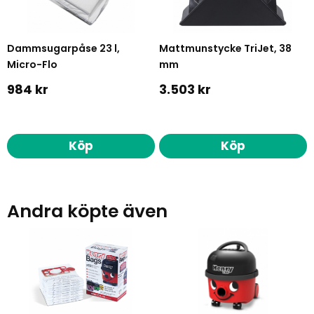
Dammsugarpåse 23 l,
Mattmunstycke TriJet, 38
Micro-Flo
mm
984 kr
3.503 kr
Köp
Köp
Andra köpte även