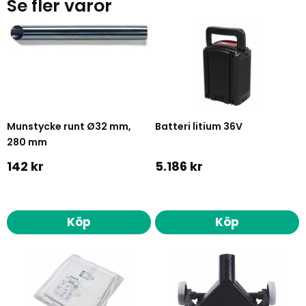
Se fler varor
Munstycke runt Ø32 mm,
Batteri litium 36V
280 mm
142 kr
5.186 kr
Köp
Köp