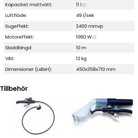
Kapacitet mattvätt:
11 l
Luftflöde:
49 l/sek
Sugeffekt:
2400 mmvp
Motoreffekt:
1060 W
Sladdlängd:
10 m
Vikt:
12 kg
Dimensioner (LxBxH):
450x358x710 mm
Tillbehör