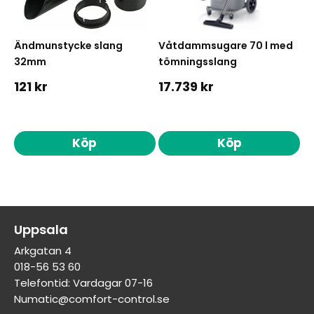
Ändmunstycke slang
Våtdammsugare 70 l med
32mm
tömningsslang
121 kr
17.739 kr
Köp
Köp
Uppsala
Arkgatan 4
018-56 53 60
Telefontid: Vardagar 07-16
Numatic@comfort-control.se