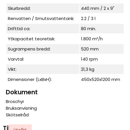
Skurbredd:
440 mm / 2 x 9"
Renvatten / Smutsvattentank:
2.2 / 3 l
Drifttid ca:
80 min.
Ytkapacitet teoretisk:
1.800 m²/h
Sugrampens bredd:
520 mm
Varvtal:
140 rpm
Vikt:
21,3 kg
Dimensioner (LxBxH):
450x520x1200 mm
Dokument
Broschyr
Bruksanvisning
Skötselråd
Tillbehör