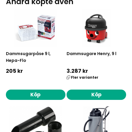
Andra köpte även
Dammsugarpåse 9 l,
Dammsugare Henry, 9 l
Hepa-Flo
205 kr
3.287 kr
Fler varianter
Köp
Köp