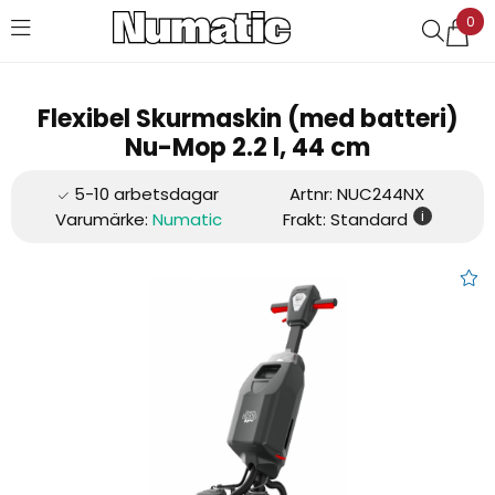
0
Favoriter (
0
)
Flexibel Skurmaskin (med batteri)
Nu-Mop 2.2 l, 44 cm
Artnr:
NUC244NX
i
Varumärke:
Numatic
Frakt: Standard
Flexibel Skurmaskin (med batt