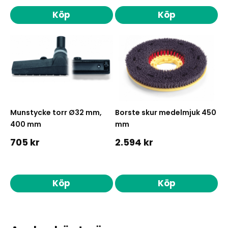
Köp
Köp
Munstycke torr Ø32 mm,
Borste skur medelmjuk 450
400 mm
mm
705 kr
2.594 kr
Köp
Köp